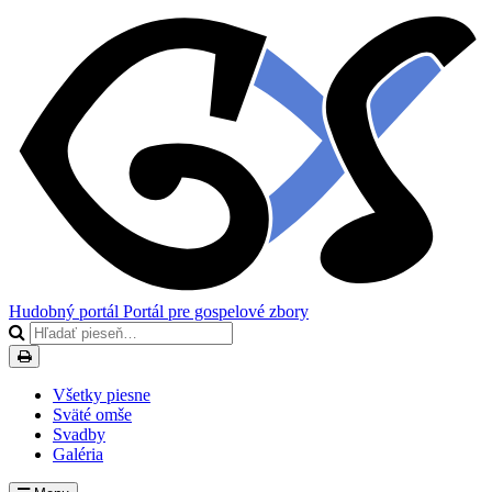
Hudobný portál
Portál pre gospelové zbory
Všetky piesne
Sväté omše
Svadby
Galéria