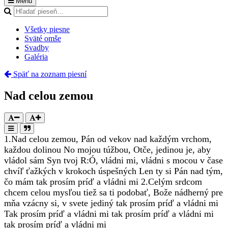
Menu
Všetky piesne
Sväté omše
Svadby
Galéria
Späť na zoznam piesní
Nad celou zemou
1.
Nad celou zemou, Pán od vekov nad každým vrchom,
každou dolinou No mojou túžbou, Otče, jedinou je, aby
vládol sám Syn tvoj
R:
Ó, vládni mi, vládni s mocou v čase
chvíľ ťažkých v krokoch úspešných Len ty si Pán nad tým,
čo mám tak prosím príď a vládni mi
2.
Celým srdcom
chcem celou mysľou tiež sa ti podobať, Bože nádherný pre
mňa vzácny si, v svete jediný tak prosím príď a vládni mi
Tak prosím príď a vládni mi tak prosím príď a vládni mi
tak prosím príď a vládni mi