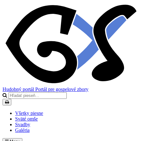
Hudobný portál
Portál pre gospelové zbory
Všetky piesne
Sväté omše
Svadby
Galéria