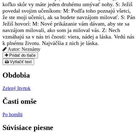
koľko skôr vy máte jeden druhému umývať nohy. S: Ježiš
povedal svojim učeníkom: M: Podľa toho poznajú všetci,
že ste moji učeníci, ak sa budete navzájom milovať. S: Pán
Ježiš hovorí: M: Nové prikázanie vám dávam, aby ste sa
navzájom milovali, ako som ja miloval vás. Z: Nech
vzmáhajú sa v nás tri čnosti: viera, nádej a láska. Vedú nás
k plnému životu. Najväčšia z nich je láska.
Autor:
Neznámy
Pridať do tlače
Vytlačiť text
Obdobia
Zelený štvrtok
Časti omše
Po homílii
Súvisiace piesne