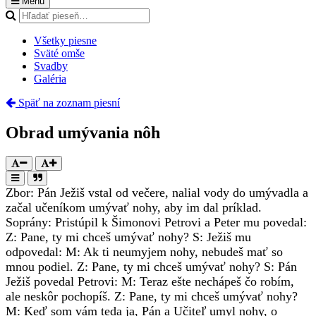
Menu
Všetky piesne
Sväté omše
Svadby
Galéria
Späť na zoznam piesní
Obrad umývania nôh
Zbor: Pán Ježiš vstal od večere, nalial vody do umývadla a
začal učeníkom umývať nohy, aby im dal príklad.
Soprány: Pristúpil k Šimonovi Petrovi a Peter mu povedal:
Z: Pane, ty mi chceš umývať nohy? S: Ježiš mu
odpovedal: M: Ak ti neumyjem nohy, nebudeš mať so
mnou podiel. Z: Pane, ty mi chceš umývať nohy? S: Pán
Ježiš povedal Petrovi: M: Teraz ešte nechápeš čo robím,
ale neskôr pochopíš. Z: Pane, ty mi chceš umývať nohy?
M: Keď som vám teda ja, Pán a Učiteľ umyl nohy, o