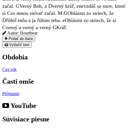
začal.
G
Verný Boh, a
D
verný kráľ,
e
nevzdáš sa snov, ktoré
si
C
so mnou snívať začal.
M:
G
Ohlásim zo striech, že
D
ľúbiš mňa a ja ľúbim teba.
e
Ohlásim zo striech, že si
C
verný a verný a verný
G
Kráľ.
Autor:
Heartbeat
Pridať do tlače
Vytlačiť text
Obdobia
Cez rok
Časti omše
Príjmanie
YouTube
Súvisiace piesne