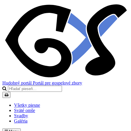
Hudobný portál
Portál pre gospelové zbory
Všetky piesne
Sväté omše
Svadby
Galéria