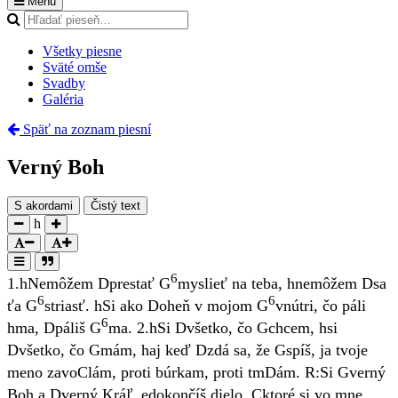
Menu
Všetky piesne
Sväté omše
Svadby
Galéria
Späť na zoznam piesní
Verný Boh
S akordami
Čistý text
h
6
1.
h
Nemôžem
D
prestať
G
myslieť na teba,
h
nemôžem
D
sa
6
6
ťa
G
striasť.
h
Si ako
D
oheň v mojom
G
vnútri, čo páli
6
h
ma,
D
páliš
G
ma.
2.
h
Si
D
všetko, čo
G
chcem,
h
si
D
všetko, čo
G
mám,
h
aj keď
D
zdá sa, že
G
spíš, ja tvoje
meno zavo
C
lám, proti búrkam, proti tm
D
ám.
R:
Si
G
verný
Boh a
D
verný Kráľ,
e
dokončíš dielo,
C
ktoré si vo mne