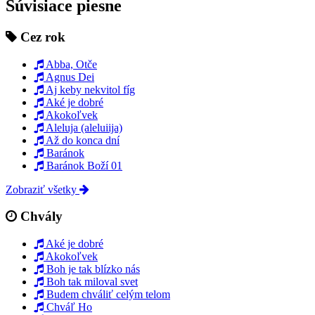
Súvisiace piesne
Cez rok
Abba, Otče
Agnus Dei
Aj keby nekvitol fíg
Aké je dobré
Akokoľvek
Aleluja (aleluiija)
Až do konca dní
Baránok
Baránok Boží 01
Zobraziť všetky
Chvály
Aké je dobré
Akokoľvek
Boh je tak blízko nás
Boh tak miloval svet
Budem chváliť celým telom
Chváľ Ho