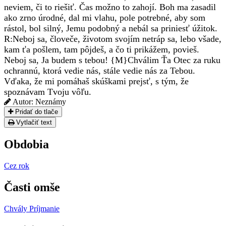
neviem, či to riešiť. Čas možno to zahojí. Boh ma zasadil
ako zrno úrodné, dal mi vlahu, pole potrebné, aby som
rástol, bol silný, Jemu podobný a nebál sa priniesť úžitok.
R:
Neboj sa, človeče, životom svojím netráp sa, lebo všade,
kam ťa pošlem, tam pôjdeš, a čo ti prikážem, povieš.
Neboj sa, Ja budem s tebou! {M}Chválim Ťa Otec za ruku
ochrannú, ktorá vedie nás, stále vedie nás za Tebou.
Vďaka, že mi pomáhaš skúškami prejsť, s tým, že
spoznávam Tvoju vôľu.
Autor:
Neznámy
Pridať do tlače
Vytlačiť text
Obdobia
Cez rok
Časti omše
Chvály
Príjmanie