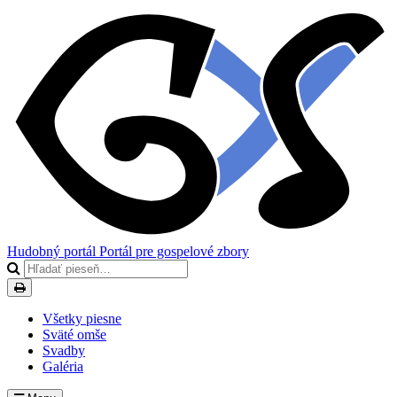
Hudobný portál
Portál pre gospelové zbory
Všetky piesne
Sväté omše
Svadby
Galéria