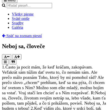
Menu
Všetky piesne
Sväté omše
Svadby
Galéria
Späť na zoznam piesní
Neboj sa, človeče
1.
Často ja pocit mám, že keď kráčam, zakopávam.
Veľakrát sám túžim dať svetu to, čo nemám sám. Ale
prečo málo poznám Toho, ktorý by mi pomohol rád? Ale
prečo slovo „chcem“ prehĺtam, keď sa ma pýta, či chcem
ísť svetom s Ním? Možno som ešte mladý, možno bojím
sa vstať. Vraj stačí len chcieť a s Ním rozprávať.
R:
Neboj
sa, človeče, životom svojím netráp sa, lebo všade, kam ťa
pošlem, tam pôjdeš, a čo ti prikážem, povieš. Neboj sa, Ja
budem s tebou!
2.
Keď vidím zlo, ktoré v srdci bolí, tak